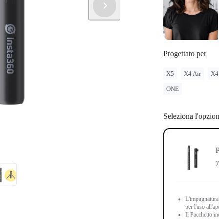
Progettato per
X5
X4 Air
X4
ONE
Seleziona l'opzio
P
7
L'impugnatura 
per l'uso all'a
Il Pacchetto i