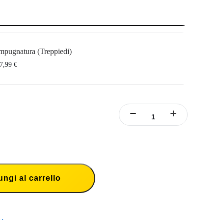
mpugnatura (Treppiedi)
7,99 €
per Bullet Time funge anche da treppiedi da tavolo. Il Treppiedi non è concepito
erto o per essere utilizzato come estensione per il selfie stick.
reppiedi) include 1 x Impugnatura Treppiede per Bullet Time.
ngi al carrello