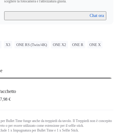
scegliere la fotocamera e l'attrezzatura giusta.
Chat ora
X3
ONE RS (Twin/4K)
ONE X2
ONE R
ONE X
ne
acchetto
7,98 €
per Bullet Time funge anche da treppiedi da tavolo. Il Treppiedi non è concepito
perto o per essere utilizzato come estensione per il selfie stick.
nclude 1 x Impugnatura per Bullet Time e 1 x Selfie Stick.