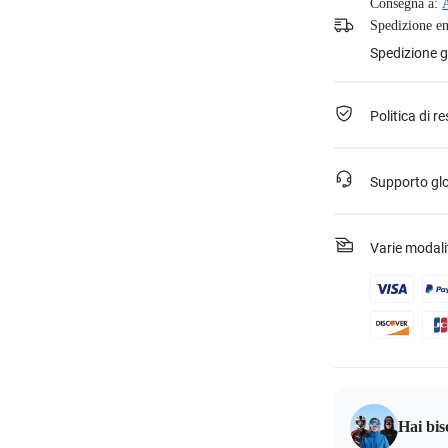
Consegna a:
Spedizione en
Spedizione gr
Politica di r
Supporto gl
Varie modal
Hai bis