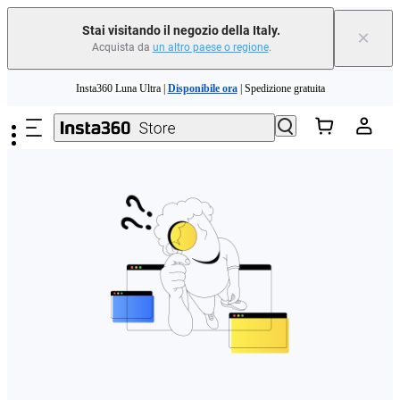
Stai visitando il negozio della Italy.
×
Acquista da
un altro paese o regione
.
Need shopping help? |
Chat with our experts now!
Salta al contenuto principale
Insta360 Luna Ultra |
Disponibile ora
| Spedizione gratuita