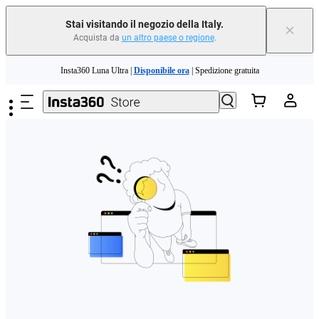
Stai visitando il negozio della Italy.
×
Acquista da
un altro paese o regione
.
Need shopping help? |
Chat with our experts now!
Salta al contenuto principale
Insta360 Luna Ultra |
Disponibile ora
| Spedizione gratuita