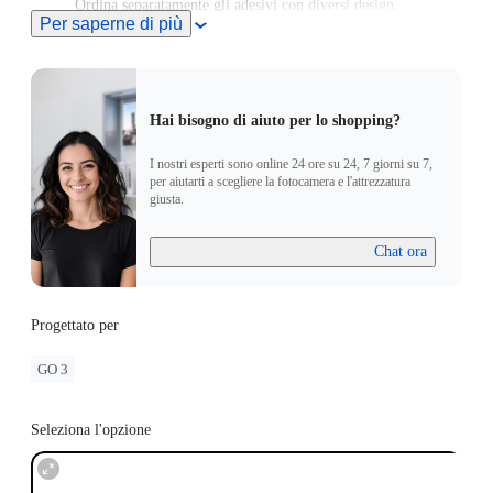
Ordina separatamente gli adesivi con diversi design.
Per saperne di più
Hai bisogno di aiuto per lo shopping?
I nostri esperti sono online 24 ore su 24, 7 giorni su 7,
per aiutarti a scegliere la fotocamera e l'attrezzatura
giusta.
Chat ora
Progettato per
GO 3
Seleziona l'opzione