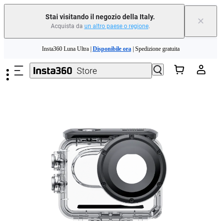
Stai visitando il negozio della Italy.
×
Acquista da
un altro paese o regione
.
Salta al contenuto principale
Insta360 Luna Ultra |
Disponibile ora
| Spedizione gratuita
Permuta il tuo vecchio dispositivo e ottieni denaro per il tuo nuovo acquisto.｜
Scopri di più
Need shopping help? |
Chat with our experts now!
Insta360 Luna Ultra |
Disponibile ora
| Spedizione gratuita