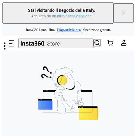
Stai visitando il negozio della Italy.
×
Acquista da
un altro paese o regione
.
Need shopping help? |
Chat with our experts now!
Salta al contenuto principale
Insta360 Luna Ultra |
Disponibile ora
| Spedizione gratuita