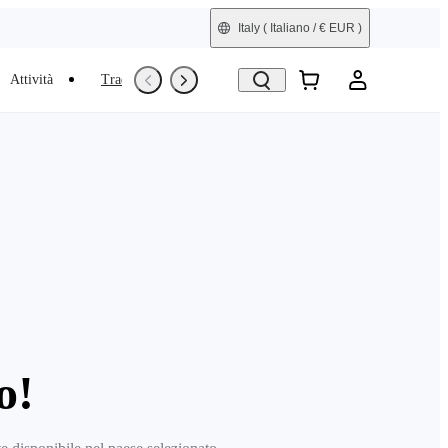
Italy
( Italiano / € EUR )
Attività
Trade-In
Ricondizionata
o!