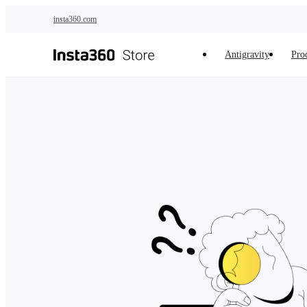
Salta al contenuto principale
insta360.com
Antigravity
Prod