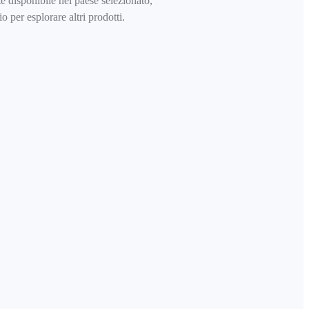
 disponibile nel paese selezionato,
 per esplorare altri prodotti.