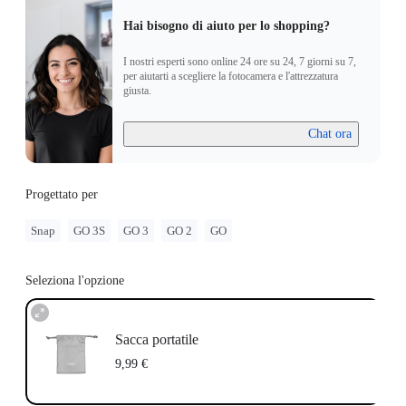
Hai bisogno di aiuto per lo shopping?
I nostri esperti sono online 24 ore su 24, 7 giorni su 7,
per aiutarti a scegliere la fotocamera e l'attrezzatura
giusta.
Chat ora
Progettato per
Snap
GO 3S
GO 3
GO 2
GO
Seleziona l'opzione
Sacca portatile
9,99 €