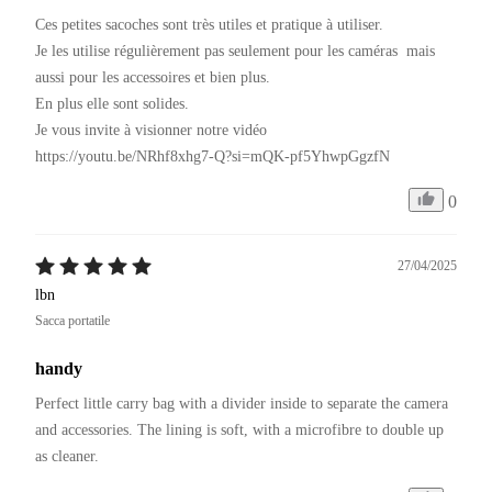
Ces petites sacoches sont très utiles et pratique à utiliser.

Je les utilise régulièrement pas seulement pour les caméras  mais 
aussi pour les accessoires et bien plus.

En plus elle sont solides.

Je vous invite à visionner notre vidéo 

https://youtu.be/NRhf8xhg7-Q?si=mQK-pf5YhwpGgzfN
0
27/04/2025
lbn
Sacca portatile
handy
Perfect little carry bag with a divider inside to separate the camera 
and accessories. The lining is soft, with a microfibre to double up 
as cleaner.