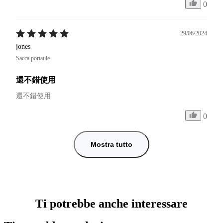
0
29/06/2024
jones
Sacca portatile
還不錯使用
還不錯使用
0
Mostra tutto
Ti potrebbe anche interessare