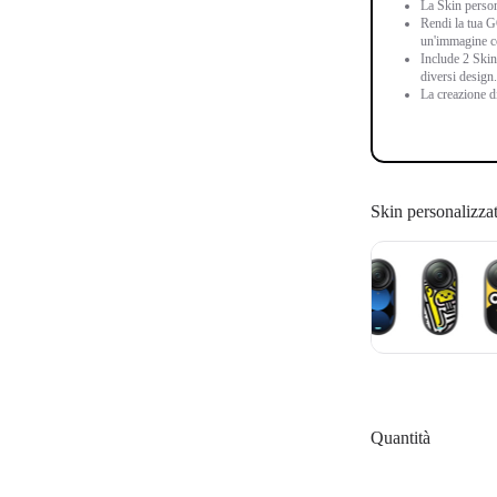
La Skin person
Rendi la tua GO
un'immagine co
Include 2 Skin
diversi design.
La creazione di
Skin personalizza
Quantità