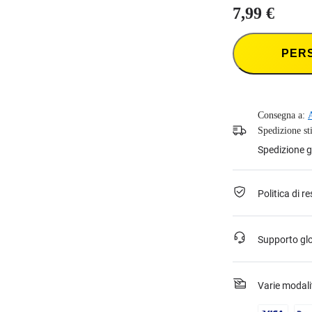
7,99 €
PER
Consegna a:
Spedizione st
Spedizione gr
Politica di r
Supporto gl
Varie modal