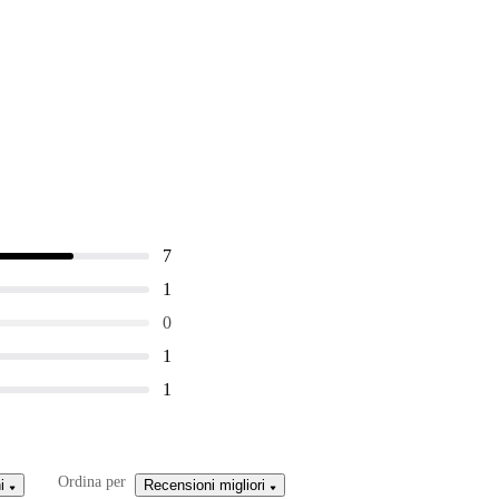
7
1
0
1
1
Ordina per
i
Recensioni migliori