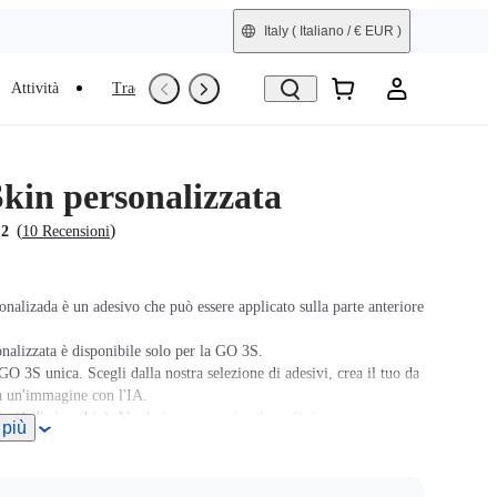
Italy
( Italiano / € EUR )
Attività
Trade-In
Ricondizionata
kin personalizzata
(
)
.2
10 Recensioni
nalizada è un adesivo che può essere applicato sulla parte anteriore
nalizzata è disponibile solo per la GO 3S.
GO 3S unica. Scegli dalla nostra selezione di adesivi, crea il tuo da
a un'immagine con l'IA.
in (1 di ricambio). Un design per ogni ordine. Ordina
 più
 gli adesivi con diversi design.