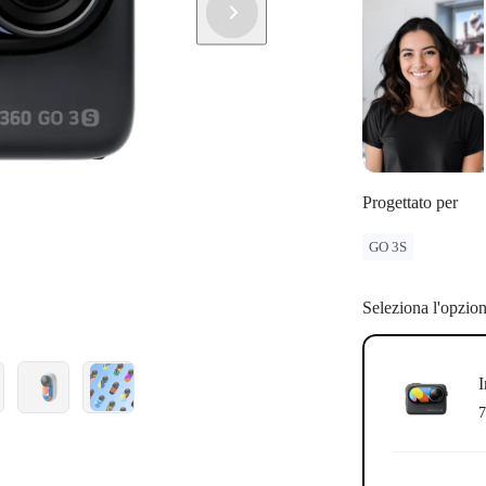
Progettato per
GO 3S
Seleziona l'opzio
I
7