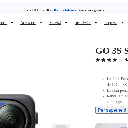
Insta360 Luna Ultra |
Disponibile ora
| Spedizione gratuita
otti
Accessori
Servizi
Insta360+
Impresa
GO 3S S
4
La Skin Perso
della GO 3S.
La skin perso
Rendi la tua 
zero o gener
Include 2 Sk
Per saperne di
separatamente