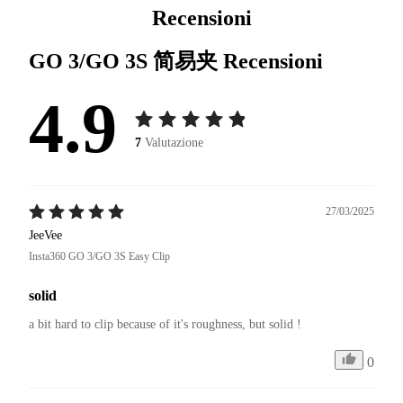
Recensioni
GO 3/GO 3S 简易夹
Recensioni
4.9
7
Valutazione
27/03/2025
JeeVee
Insta360 GO 3/GO 3S Easy Clip
solid
a bit hard to clip because of it's roughness, but solid !
0