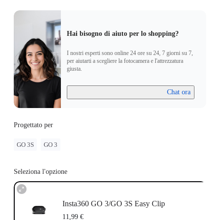
Hai bisogno di aiuto per lo shopping?
I nostri esperti sono online 24 ore su 24, 7 giorni su 7,
per aiutarti a scegliere la fotocamera e l'attrezzatura
giusta.
Chat ora
Progettato per
GO 3S
GO 3
Seleziona l'opzione
Insta360 GO 3/GO 3S Easy Clip
11,99 €