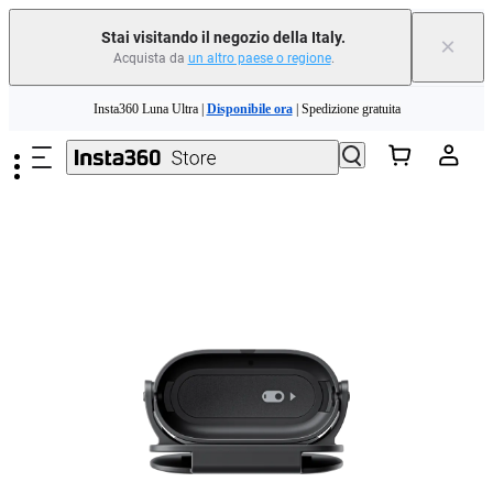
Stai visitando il negozio della Italy.
×
Acquista da
un altro paese o regione
.
Salta al contenuto principale
Insta360 Luna Ultra |
Disponibile ora
| Spedizione gratuita
Permuta il tuo vecchio dispositivo e ottieni denaro per il tuo nuovo acquisto.｜
Scopri di più
Need shopping help? |
Chat with our experts now!
Insta360 Luna Ultra |
Disponibile ora
| Spedizione gratuita