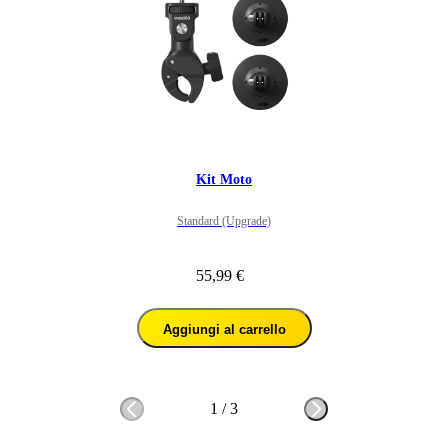
Kit Moto
Standard (Upgrade)
55,99 €
Aggiungi al carrello
1
/
3