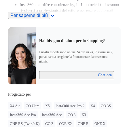
Insta360 non offre consulenze legali. I motociclisti dovranno
rivolgersi a professionisti del settore per essere aggiornati
Per saperne di più
sulle normative riguardo il codice stradale locale. Segui
sempre le disposizioni locali di legge quando utilizzi i
prodotti Insta360. Insta360 non è responsabile di eventuali
problemi legali che potrebbero derivare da un uso improprio
dei suoi prodotti.
Hai bisogno di aiuto per lo shopping?
I nostri esperti sono online 24 ore su 24, 7 giorni su 7,
per aiutarti a scegliere la fotocamera e l'attrezzatura
giusta.
Chat ora
Progettato per
X4 Air
GO Ultra
X5
Insta360 Ace Pro 2
X4
GO 3S
Insta360 Ace Pro
Insta360 Ace
GO 3
X3
ONE RS (Twin/4K)
GO 2
ONE X2
ONE R
ONE X