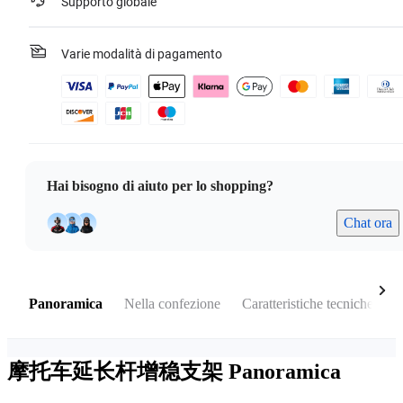
Supporto globale
Varie modalità di pagamento
Hai bisogno di aiuto per lo shopping?
Chat ora
Panoramica
Nella confezione
Caratteristiche tecniche
M
摩托车延长杆增稳支架
Panoramica