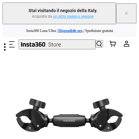
Stai visitando il negozio della Italy.
×
Acquista da
un altro paese o regione
.
Salta al contenuto principale
Insta360 Luna Ultra |
Disponibile ora
| Spedizione gratuita
Permuta il tuo vecchio dispositivo e ottieni denaro per il tuo nuovo acquisto.｜
Scopri di più
Need shopping help? |
Chat with our experts now!
Insta360 Luna Ultra |
Disponibile ora
| Spedizione gratuita