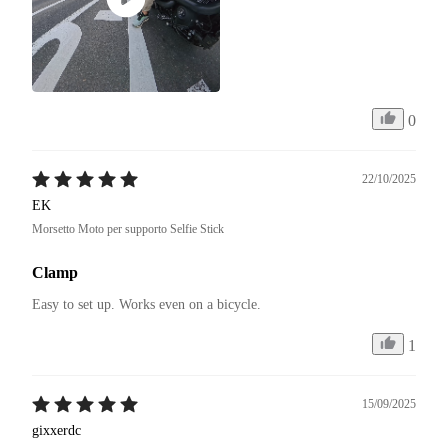
0
22/10/2025
EK
Morsetto Moto per supporto Selfie Stick
Clamp
Easy to set up. Works even on a bicycle.
1
15/09/2025
gixxerdc