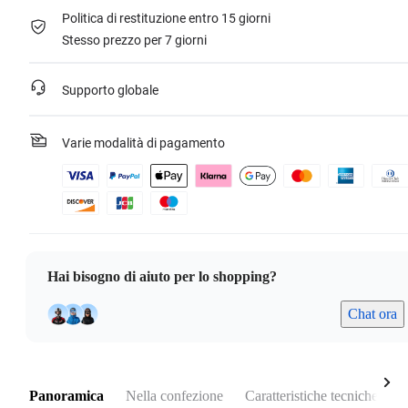
Politica di restituzione entro 15 giorni
Stesso prezzo per 7 giorni
Supporto globale
Varie modalità di pagamento
Hai bisogno di aiuto per lo shopping?
Chat ora
Panoramica
Nella confezione
Caratteristiche tecniche
N