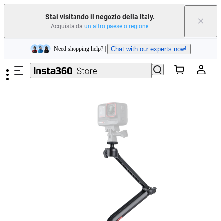
Stai visitando il negozio della Italy.
×
Acquista da
un altro paese o regione
.
Need shopping help? |
Chat with our experts now!
Salta al contenuto principale
Insta360 Luna Ultra |
Disponibile ora
| Spedizione gratuita