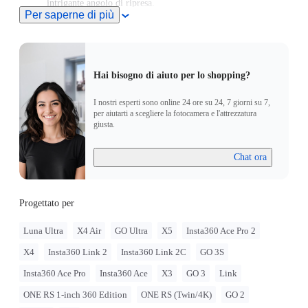
intrigante angolo di ripresa.
Per saperne di più
Hai bisogno di aiuto per lo shopping?
I nostri esperti sono online 24 ore su 24, 7 giorni su 7,
per aiutarti a scegliere la fotocamera e l'attrezzatura
giusta.
Chat ora
Progettato per
Luna Ultra
X4 Air
GO Ultra
X5
Insta360 Ace Pro 2
X4
Insta360 Link 2
Insta360 Link 2C
GO 3S
Insta360 Ace Pro
Insta360 Ace
X3
GO 3
Link
ONE RS 1-inch 360 Edition
ONE RS (Twin/4K)
GO 2