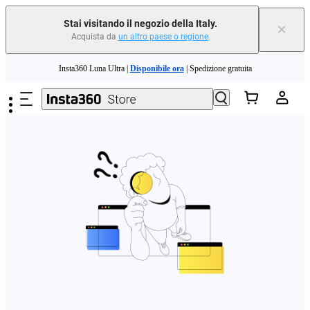
Stai visitando il negozio della Italy.
×
Acquista da
un altro paese o regione
.
Need shopping help? |
Chat with our experts now!
Salta al contenuto principale
Insta360 Luna Ultra |
Disponibile ora
| Spedizione gratuita