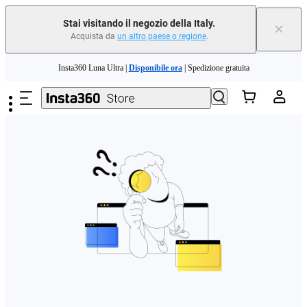
Stai visitando il negozio della Italy.
×
Acquista da
un altro paese o regione
.
Need shopping help? |
Chat with our experts now!
Salta al contenuto principale
Insta360 Luna Ultra |
Disponibile ora
| Spedizione gratuita