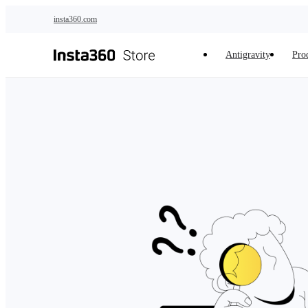
Salta al contenuto principale
insta360.com
Antigravity
Prod