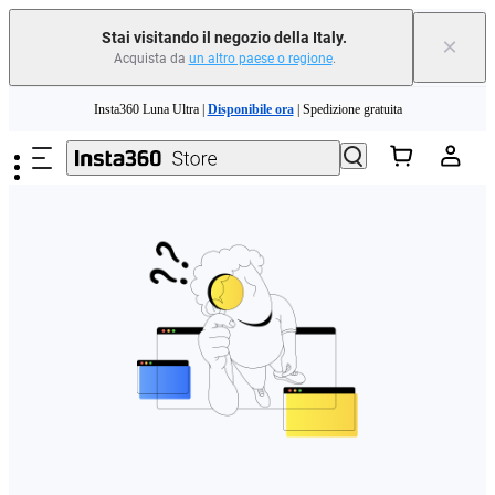
Stai visitando il negozio della Italy.
×
Acquista da
un altro paese o regione
.
Salta al contenuto principale
Insta360 Luna Ultra |
Disponibile ora
| Spedizione gratuita
Permuta il tuo vecchio dispositivo e ottieni denaro per il tuo nuovo acquisto.｜
Scopri di più
Need shopping help? |
Chat with our experts now!
Insta360 Luna Ultra |
Disponibile ora
| Spedizione gratuita