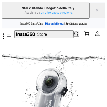
Stai visitando il negozio della Italy.
×
Acquista da
un altro paese o regione
.
Salta al contenuto principale
Insta360 Luna Ultra |
Disponibile ora
| Spedizione gratuita
Permuta il tuo vecchio dispositivo e ottieni denaro per il tuo nuovo acquisto.｜
Scopri di più
Need shopping help? |
Chat with our experts now!
Insta360 Luna Ultra |
Disponibile ora
| Spedizione gratuita