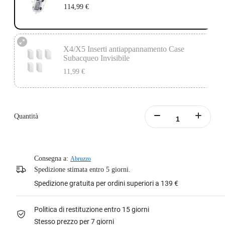
114,99 €
X4/X5 Inserti antiappannamento Case
Subacqueo Invisibile
11,99 €
Utilizzato con il Case Subacqueo Invisibile, ti garantisce sicurezza e prestazioni
ottimali per le riprese subacquee.
Contiene gli Inserti Anti Condensa della Case Subacqueo Invisibile.
Quantità
Le dimensioni di ogni inserto sono 37,1x19x1,2 mm.
Per saperne di più
Consegna a:
Abruzzo
Spedizione stimata entro 5 giorni.
Spedizione gratuita per ordini superiori a 139 €
Politica di restituzione entro 15 giorni
Stesso prezzo per 7 giorni