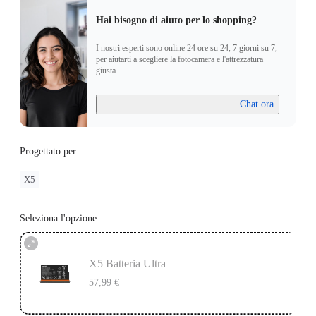
Hai bisogno di aiuto per lo shopping?
I nostri esperti sono online 24 ore su 24, 7 giorni su 7,
per aiutarti a scegliere la fotocamera e l'attrezzatura
giusta.
Chat ora
Progettato per
X5
Seleziona l'opzione
X5 Batteria Ultra
57,99 €