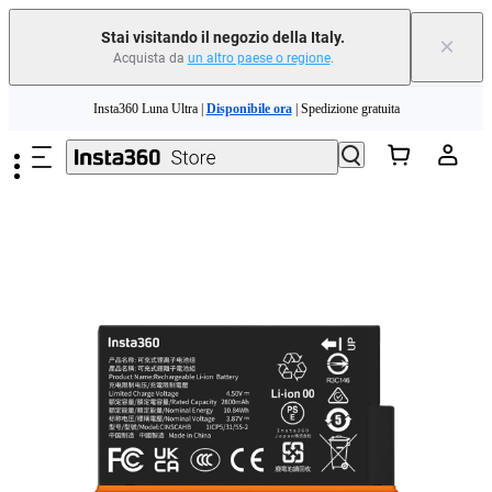
Stai visitando il negozio della Italy.
×
Acquista da
un altro paese o regione
.
Salta al contenuto principale
Insta360 Luna Ultra |
Disponibile ora
| Spedizione gratuita
Permuta il tuo vecchio dispositivo e ottieni denaro per il tuo nuovo acquisto.｜
Scopri di più
Need shopping help? |
Chat with our experts now!
Insta360 Luna Ultra |
Disponibile ora
| Spedizione gratuita