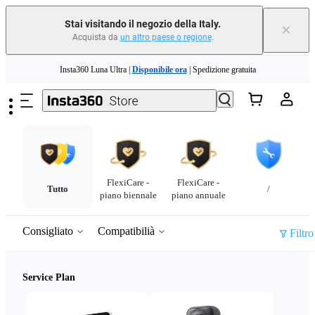
Stai visitando il negozio della Italy.
×
Acquista da
un altro paese o regione
.
Salta al contenuto principale
Insta360 Luna Ultra |
Disponibile ora
| Spedizione gratuita
Permuta il tuo vecchio dispositivo e ottieni denaro per il tuo nuovo acquisto.｜
Scopri di più
Need shopping help? |
Chat with our experts now!
FlexiCare -
FlexiCare -
Insta360 Luna Ultra |
Disponibile ora
| Spedizione gratuita
Tutto
/
piano biennale
piano annuale
Consigliato
Compatibilià
Filtro
Service Plan