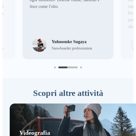
oni
lisce come l'olio.
inte
ma.
Pro 
per 
alta 
Yuhnosuke Sugaya
ica
Snowboarder professionista
Scopri altre attività
Videografia