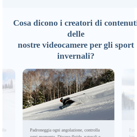
Cosa dicono i creatori di contenut
delle
nostre videocamere per gli sport
invernali?
elle
Padroneggia ogni angolazione, controlla
Ecce
ogni momento. Discese fluide, naturali e
lumi