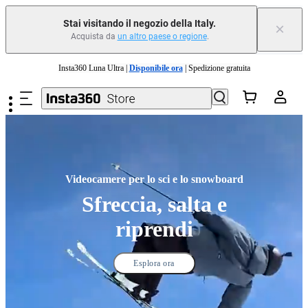
Stai visitando il negozio della Italy.
×
Acquista da
un altro paese o regione
.
Insta360 Luna Ultra |
Disponibile ora
| Spedizione gratuita
Salta al contenuto principale
Permuta il tuo vecchio dispositivo e ottieni denaro per il tuo nuovo acquisto.｜
Scopri di più
Need shopping help? |
Chat with our experts now!
Insta360 Luna Ultra |
Disponibile ora
| Spedizione gratuita
Videocamere per lo sci e lo snowboard
Sfreccia, salta e
riprendi
Esplora ora