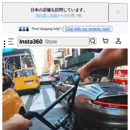
Insta360 Luna Ultra｜
発売中
｜送料無料
日本の店舗を訪問しています。
×
下取りで旧デバイスを出すと、新規購入でキャッシュバックまたはクー
他の国・地域
からのお買い物.
ポンを獲得できます
｜
詳細を見る
メインコンテンツへスキップ
Need shopping help? |
Chat with our experts now!
Insta360 Luna Ultra｜
発売中
｜送料無料