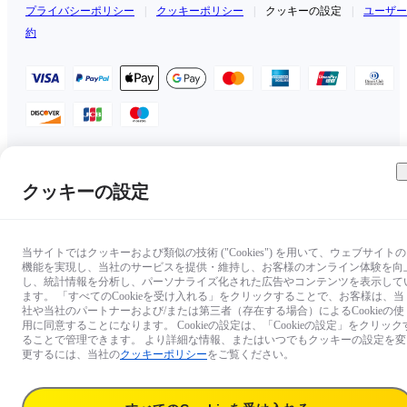
プライバシーポリシー
|
クッキーポリシー
|
クッキーの設定
|
ユーザー
約
日本（日本語 / ￥JPY）
クッキーの設定
Copyright © 2025 Insta360 All rights reserved.
当サイトではクッキーおよび類似の技術 ("Cookies") を用いて、ウェブサイトの
機能を実現し、当社のサービスを提供・維持し、お客様のオンライン体験を向
し、統計情報を分析し、パーソナライズ化された広告やコンテンツを表示して
ます。 「すべてのCookieを受け入れる」をクリックすることで、お客様は、当
社や当社のパートナーおよび/または第三者（存在する場合）によるCookieの使
用に同意することになります。 Cookieの設定は、「Cookieの設定」をクリック
ることで管理できます。 より詳細な情報、またはいつでもクッキーの設定を変
更するには、当社の
クッキーポリシー
をご覧ください。