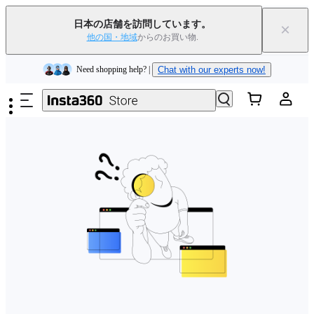
Insta360 Luna Ultra｜
発売中
｜送料無料
日本の店舗を訪問しています。
×
下取りで旧デバイスを出すと、新規購入でキャッシュバックまたはクー
他の国・地域
からのお買い物.
ポンを獲得できます
｜
詳細を見る
メインコンテンツへスキップ
Need shopping help? |
Chat with our experts now!
Insta360 Luna Ultra｜
発売中
｜送料無料