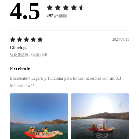
4.5
297
評価順
2024/04/11
Gilovlogs
強化版超長い自撮り棒
Excelente
Excelente!! Ligero y funciona para tomas increíbles con mi X3 ! 
Me encanta !! 