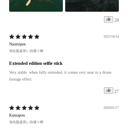
28
2022/10/14
Naomipen
強化版超長い自撮り棒
Extended edition selfie stick
Very stable .when fully extended, it comes very near to a drone 
footage effect
27
2026/01/17
Kumapon
強化版超長い自撮り棒