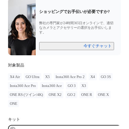
ショッピングでお手伝いが必要ですか?
弊社の専門家が24時間365日オンラインで、適切
なカメラとアクセサリーの選択をお手伝いしま
す。
今すぐチャット
対象製品
X4 Air
GO Ultra
X5
Insta360 Ace Pro 2
X4
GO 3S
Insta360 Ace Pro
Insta360 Ace
GO 3
X3
ONE RS (ツイン/4K)
ONE X2
GO 2
ONE R
ONE X
ONE
キット