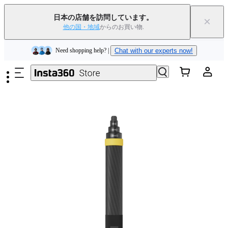
Insta360 Luna Ultra｜
発売中
｜送料無料
日本の店舗を訪問しています。
×
下取りで旧デバイスを出すと、新規購入でキャッシュバックまたはクー
他の国・地域
からのお買い物.
ポンを獲得できます
｜
詳細を見る
メインコンテンツへスキップ
Need shopping help? |
Chat with our experts now!
Insta360 Luna Ultra｜
発売中
｜送料無料