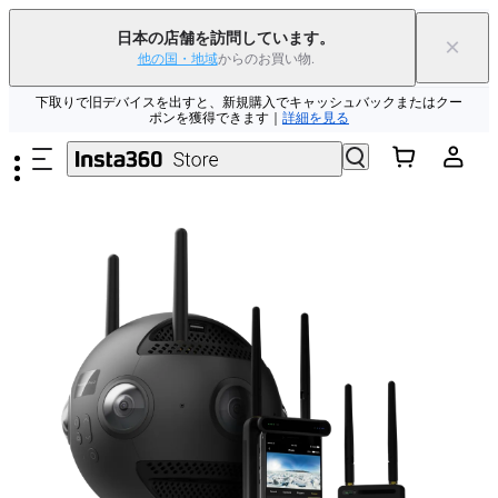
日本の店舗を訪問しています。
×
他の国・地域
からのお買い物.
Insta360 Luna Ultra｜
発売中
｜送料無料
メインコンテンツへスキップ
下取りで旧デバイスを出すと、新規購入でキャッシュバックまたはクー
ポンを獲得できます
｜
詳細を見る
Need shopping help? |
Chat with our experts now!
Insta360 Luna Ultra｜
発売中
｜送料無料