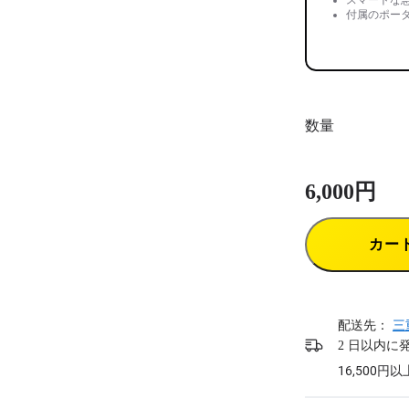
付属のポー
数量
6,000円
カー
配送先：
三
2 日以内に
16,500