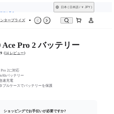
詳細を見る
日本
( 日本語 / ￥ JPY )
エンタープライズ
撮影シーン
Trade-In
整備済製品
60 Ace Pro 2 バッテリー
(
)
.9
14 レビュー
ce Pro 2に対応
0mAhバッテリー
急速充電
タブルケースでバッテリーを保護
ショッピングでお手伝いが必要ですか?