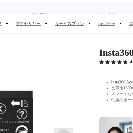
旧デバイスを出すと、新規購入でキャッシュバックまたはクーポンを獲得できます
｜
Need shopping help? |
Chat with our experts now!
品
アクセサリー
サービスプラン
Insta360+
Insta360 Luna Ultra｜
発売中
｜送料無料
Insta3
4
Insta360 A
長寿命180
スマートな
付属のポー