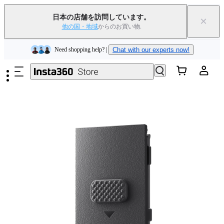
Insta360 Luna Ultra｜
発売中
｜送料無料
日本の店舗を訪問しています。
×
下取りで旧デバイスを出すと、新規購入でキャッシュバックまたはクー
他の国・地域
からのお買い物.
ポンを獲得できます
｜
詳細を見る
メインコンテンツへスキップ
Need shopping help? |
Chat with our experts now!
Insta360 Luna Ultra｜
発売中
｜送料無料