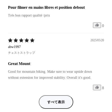
Pour filmer en mains libres et position debout
Très bon rapport qualité /prix
0
2025/05/20
abw1997
チェストストラップ
Great Mount
Good for mountain biking. Make sure to wear upside down 
without extension for improved stability. Overall it's good.
8
すべて表示