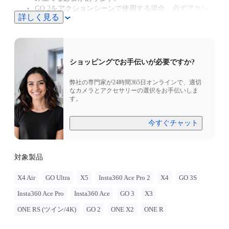
GO 2をアクションシーンで使用する場合、必ずアクシ
詳しく見る
ョンマウントアダプターをご利用ください。
Insta360は法的なアドバイスを提供しません。 二輪車の
道路利用や交通法規のガイドラインについては専門家に
ご相談ください。 Insta360の製品を使用する際は、必ず
現地の法律や規制に従ってください。 Insta360は、当社
ショッピングでお手伝いが必要ですか?
製品の不適切な使用に起因するいかなる法的問題に対し
ても責任を負いません。
弊社の専門家が24時間365日オンラインで、適切
GO Ultraに対応。使用には3-Prong to 1/4インチ アダプタ
なカメラとアクセサリーの選択をお手伝いしま
す。
ー、GO Ultra マグネットマウント、またはアクションマ
ウントが必要です。
今すぐチャット
対象製品
X4 Air
GO Ultra
X5
Insta360 Ace Pro 2
X4
GO 3S
Insta360 Ace Pro
Insta360 Ace
GO 3
X3
ONE RS (ツイン/4K)
GO 2
ONE X2
ONE R