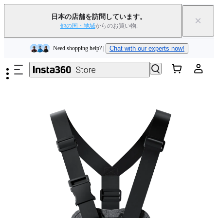
Insta360 Luna Ultra｜
発売中
｜送料無料
日本の店舗を訪問しています。
×
下取りで旧デバイスを出すと、新規購入でキャッシュバックまたはクー
他の国・地域
からのお買い物.
ポンを獲得できます
｜
詳細を見る
メインコンテンツへスキップ
Need shopping help? |
Chat with our experts now!
Insta360 Luna Ultra｜
発売中
｜送料無料