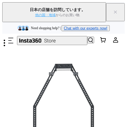
Insta360 Luna Ultra｜
発売中
｜送料無料
日本の店舗を訪問しています。
×
下取りで旧デバイスを出すと、新規購入でキャッシュバックまたはクー
他の国・地域
からのお買い物.
ポンを獲得できます
｜
詳細を見る
メインコンテンツへスキップ
Need shopping help? |
Chat with our experts now!
Insta360 Luna Ultra｜
発売中
｜送料無料