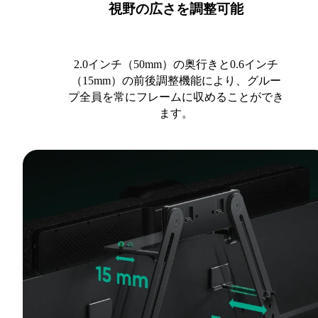
視野の広さを調整可能
2.0インチ（50mm）の奥行きと0.6インチ
（15mm）の前後調整機能により、グルー
プ全員を常にフレームに収めることができ
ます。