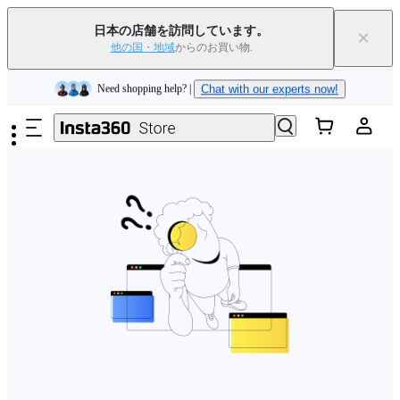
Insta360 Luna Ultra｜
発売中
｜送料無料
日本の店舗を訪問しています。
×
下取りで旧デバイスを出すと、新規購入でキャッシュバックまたはクー
他の国・地域
からのお買い物.
ポンを獲得できます
｜
詳細を見る
メインコンテンツへスキップ
Need shopping help? |
Chat with our experts now!
Insta360 Luna Ultra｜
発売中
｜送料無料