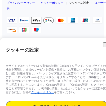
プライバシーポリシー
|
クッキーポリシー
|
クッキーの設定
|
ユーザー
約
日本（日本語 / ￥JPY）
クッキーの設定
Copyright © 2025 Insta360 All rights reserved.
当サイトではクッキーおよび類似の技術 ("Cookies") を用いて、ウェブサイトの
機能を実現し、当社のサービスを提供・維持し、お客様のオンライン体験を向
し、統計情報を分析し、パーソナライズ化された広告やコンテンツを表示して
ます。 「すべてのCookieを受け入れる」をクリックすることで、お客様は、当
社や当社のパートナーおよび/または第三者（存在する場合）によるCookieの使
用に同意することになります。 Cookieの設定は、「Cookieの設定」をクリック
ることで管理できます。 より詳細な情報、またはいつでもクッキーの設定を変
更するには、当社の
クッキーポリシー
をご覧ください。