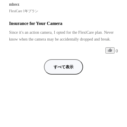
mhsvz
FlexiCare 1年プラン
Insurance for Your Camera
Since it's an action camera, I opted for the FlexiCare plan. Never 
know when the camera may be accidentally dropped and break. 
0
すべて表示