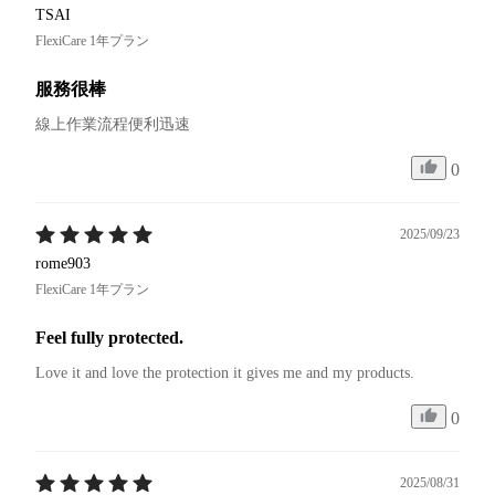
TSAI
FlexiCare 1年プラン
服務很棒
線上作業流程便利迅速
0
2025/09/23
rome903
FlexiCare 1年プラン
Feel fully protected.
Love it and love the protection it gives me and my products.
0
2025/08/31