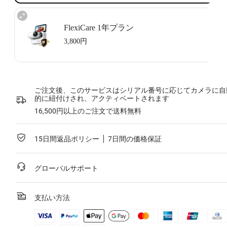
FlexiCare 1年プラン
3,800円
Insta360 FlexiCare 1年更新：こちらを選択して1年プランを更新してく
ださい。
Insta360 FlexiCareは1年以内に2回までの交換サービスを提供します。
ご注文後、このサービスはシリアル番号に応じてカメラに自
Insta360は破損した製品を交換し、往復の送料を負担します。 ご利用
的に紐付けされ、アクティベートされます
にはサービス利用時に
3,800円
の交換費用をご負担いただきます。
このサービスは、購入したInsta360製品をアクティベーションしてい
16,500円以上のご注文で送料無料
ない場合、またはアクティベーションしてから30日以内の場合にのみ
利用できます。
詳細はサービス規約（
Service Agreement
）をご参照ください。
15日間返品ポリシー
7日間の価格保証
詳細を見る
グローバルサポート
支払い方法