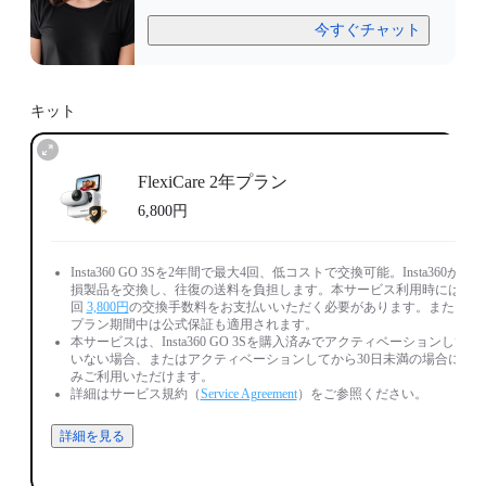
今すぐチャット
キット
FlexiCare 2年プラン
6,800円
Insta360 GO 3Sを2年間で最大4回、低コストで交換可能。Insta360が破
損製品を交換し、往復の送料を負担します。本サービス利用時には毎
回
3,800円
の交換手数料をお支払いいただく必要があります。また、
プラン期間中は公式保証も適用されます。
本サービスは、Insta360 GO 3Sを購入済みでアクティベーションして
いない場合、またはアクティベーションしてから30日未満の場合にの
みご利用いただけます。
詳細はサービス規約（
Service Agreement
）をご参照ください。
詳細を見る