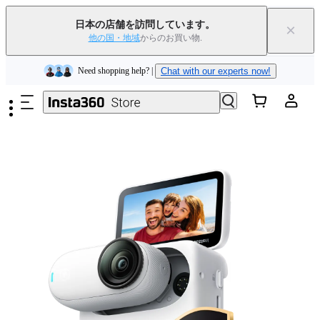
Insta360 Luna Ultra｜
発売中
｜送料無料
日本の店舗を訪問しています。
×
下取りで旧デバイスを出すと、新規購入でキャッシュバックまたはクー
他の国・地域
からのお買い物.
ポンを獲得できます
｜
詳細を見る
メインコンテンツへスキップ
Need shopping help? |
Chat with our experts now!
Insta360 Luna Ultra｜
発売中
｜送料無料