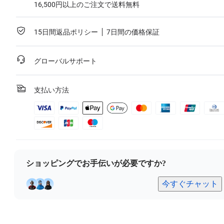
Insta360 Link 2 & Insta360 Link 2Cを購入し、購入日から30日以内であ
16,500円以上のご注文で送料無料
れば利用可能です。
詳細はサービス規約（
Service Agreement
）をご参照ください
15日間返品ポリシー
7日間の価格保証
詳細を見る
グローバルサポート
支払い方法
ショッピングでお手伝いが必要ですか?
今すぐチャット