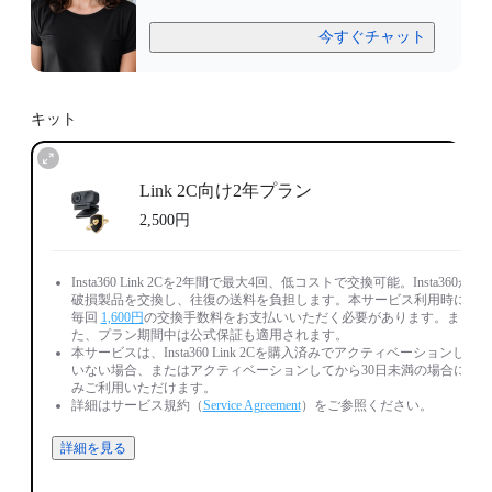
今すぐチャット
キット
Link 2C向け2年プラン
2,500円
Insta360 Link 2Cを2年間で最大4回、低コストで交換可能。Insta360が
破損製品を交換し、往復の送料を負担します。本サービス利用時には
毎回
1,600円
の交換手数料をお支払いいただく必要があります。ま
た、プラン期間中は公式保証も適用されます。
本サービスは、Insta360 Link 2Cを購入済みでアクティベーションして
いない場合、またはアクティベーションしてから30日未満の場合にの
みご利用いただけます。
詳細はサービス規約（
Service Agreement
）をご参照ください。
詳細を見る