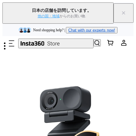
Insta360 Luna Ultra｜
発売中
｜送料無料
日本の店舗を訪問しています。
×
下取りで旧デバイスを出すと、新規購入でキャッシュバックまたはクー
他の国・地域
からのお買い物.
ポンを獲得できます
｜
詳細を見る
メインコンテンツへスキップ
Need shopping help? |
Chat with our experts now!
Insta360 Luna Ultra｜
発売中
｜送料無料