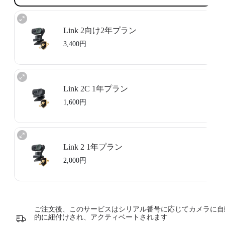
Link 2向け2年プラン
3,400円
Insta360 Link 2を2年間で最大4回、低コストで交換可能。Insta360が破
損製品を交換し、往復の送料を負担します。本サービス利用時には毎
Link 2C 1年プラン
回
2,000円
の交換手数料をお支払いいただく必要があります。また、
プラン期間中は公式保証も適用されます。
1,600円
本サービスは、Insta360 Link 2を購入済みでアクティベーションして
いない場合、またはアクティベーションしてから30日未満の場合にの
みご利用いただけます。
詳細はサービス規約（
Service Agreement
）をご参照ください。
Insta360 FlexiCare 1年更新：こちらを選択して1年プランを更新してく
ださい。
Link 2 1年プラン
Insta360 FlexiCareは1年以内に2回までの交換サービスを提供します。
詳細を見る
Insta360は破損した製品を交換し、往復の送料を負担します。 ご利用
2,000円
にはサービス利用時に
1,600円
の交換費用をご負担いただきます。
Insta360 Link 2 & Insta360 Link 2Cを購入し、購入日から30日以内であ
れば利用可能です。
詳細はサービス規約（
Service Agreement
）をご参照ください。
Insta360 FlexiCare 1年更新：こちらを選択して1年プランを更新してく
ださい。
Insta360 FlexiCareは1年以内に2回までの交換サービスを提供します。
詳細を見る
ご注文後、このサービスはシリアル番号に応じてカメラに自
Insta360は破損した製品を交換し、往復の送料を負担します。 ご利用
的に紐付けされ、アクティベートされます
にはサービス利用時に
2,000円
の交換費用をご負担いただきます。