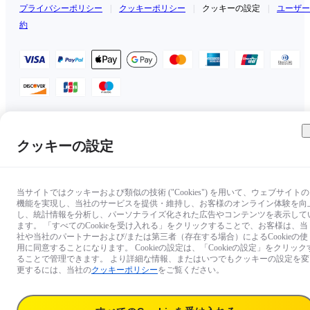
プライバシーポリシー
|
クッキーポリシー
|
クッキーの設定
|
ユーザー
約
日本（日本語 / ￥JPY）
クッキーの設定
Copyright © 2025 Insta360 All rights reserved.
当サイトではクッキーおよび類似の技術 ("Cookies") を用いて、ウェブサイトの
機能を実現し、当社のサービスを提供・維持し、お客様のオンライン体験を向
し、統計情報を分析し、パーソナライズ化された広告やコンテンツを表示して
ます。 「すべてのCookieを受け入れる」をクリックすることで、お客様は、当
社や当社のパートナーおよび/または第三者（存在する場合）によるCookieの使
用に同意することになります。 Cookieの設定は、「Cookieの設定」をクリック
ることで管理できます。 より詳細な情報、またはいつでもクッキーの設定を変
更するには、当社の
クッキーポリシー
をご覧ください。