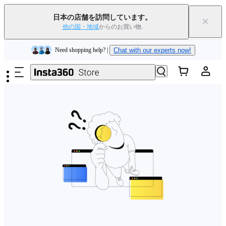
Insta360 Luna Ultra｜
発売中
｜送料無料
日本の店舗を訪問しています。
×
下取りで旧デバイスを出すと、新規購入でキャッシュバックまたはクー
他の国・地域
からのお買い物.
ポンを獲得できます
｜
詳細を見る
メインコンテンツへスキップ
Need shopping help? |
Chat with our experts now!
Insta360 Luna Ultra｜
発売中
｜送料無料