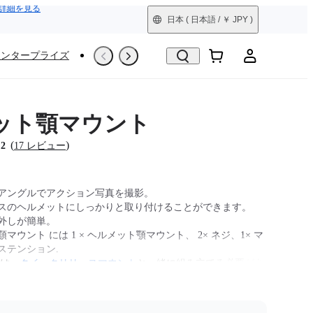
詳細を見る
日本
( 日本語 / ￥ JPY )
エンタープライズ
撮影シーン
Trade-In
整備済製品
ット顎マウント
(
)
.2
17 レビュー
Vアングルでアクション写真を撮影。
スのヘルメットにしっかりと取り付けることができます。
外しが簡単。
マウント には 1 × ヘルメット顎マウント、 2× ネジ、1× マ
ステンション.
3Sは、
クイックリリースマウント
と一緒に組み立てる必要があ
raに対応。GO Ultraクイックリリースマウントまたはアクションマ
要。