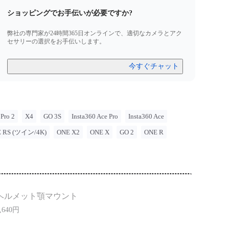
60は法的なアドバイスを提供しません。 二輪車の道路利用や交通
ショッピングでお手伝いが必要ですか?
ラインについては専門家にご相談ください。 Insta360の製
際は、必ず現地の法律や規制に従ってください。 Insta360
弊社の専門家が24時間365日オンラインで、適切なカメラとアク
品の不適切な使用に起因するいかなる法的問題に対しても責
セサリーの選択をお手伝いします。
せん。
今すぐチャット
 Pro 2
X4
GO 3S
Insta360 Ace Pro
Insta360 Ace
 RS (ツイン/4K)
ONE X2
ONE X
GO 2
ONE R
ヘルメット顎マウント
,640円