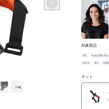
Insta3
法規のガイド
品を使用する
は、当社製
任を負いま
対象製品
X5
Insta360 Ace
GO 3
X3
ONE
キット
2