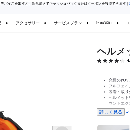
旧デバイスを出すと、新規購入でキャッシュバックまたはクーポンを獲得できます
｜
Need shopping help? |
Chat with our experts now!
品
アクセサリー
サービスプラン
Insta360+
Insta360 Luna Ultra｜
発売中
｜送料無料
ヘルメ
4
究極のPO
フルフェイ
装着・取り
ヘルメット顎
ウントエク
GO 3/GO 
詳しく見る
ります。
GO Ult
ウントが必