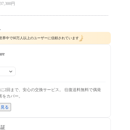
37,300円
リストストラップ ×1
POV。視線に追従
ス
a360 Luna Ultra ×1、POVヘッドトラッカー ×1、ネックレス式マウント
ー ×1、ウインドガード ×1、1/4インチねじ付きハンドル ×1、リストスト
世界中で60万人以上のユーザーに信頼されています
are
内に2回まで、安心の交換サービス。 往復送料無料で偶発
害をカバー。
を見る
保証