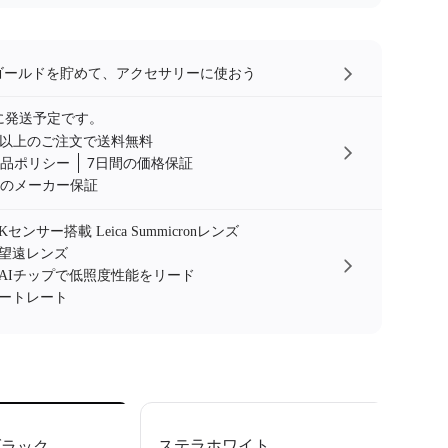
a360ゴールドを貯めて、アクセサリーに使おう
に発送予定です。
00円以上のご注文で送料無料
返品ポリシー
7日間の価格保証
間のメーカー保証
センサー搭載 Leica Summicronレンズ
望遠レンズ
AIチップで低照度性能をリード
ートレート
ステラホワイト
ブラック