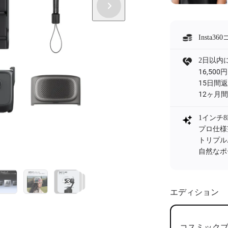
Inst
2日以内
16,5
15日間
12ヶ月
1インチ8K
プロ仕様
トリプル
自然なポ
+3
エディション
コスミック