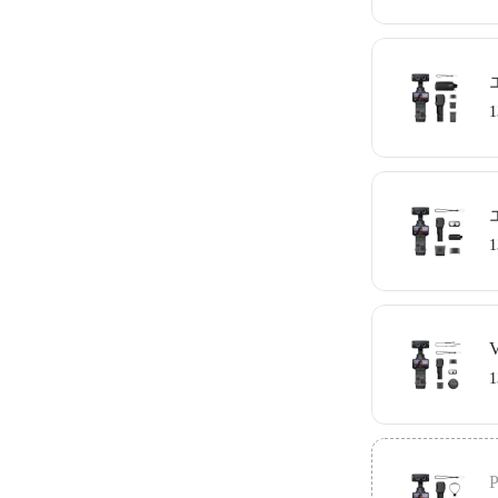
プロ仕様の
同梱物：Inst
ル ×1、収納
1
ドル ×1、リ
長時間パワ
同梱物：Inst
×1、ウインド
1
軽く持ち運
同梱物：Inst
カバー ×1
1
×1
掛けて出かけ
同梱物：Inst
ロスボディス