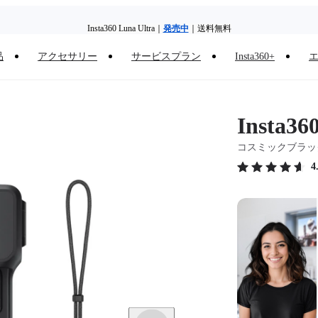
Insta360 Luna Ultra｜
発売中
｜送料無料
旧デバイスを出すと、新規購入でキャッシュバックまたはクーポンを獲得できます
｜
品
アクセサリー
サービスプラン
Insta360+
Need shopping help? |
Chat with our experts now!
Insta360 Luna Ultra｜
発売中
｜送料無料
Insta36
コスミックブラッ
4