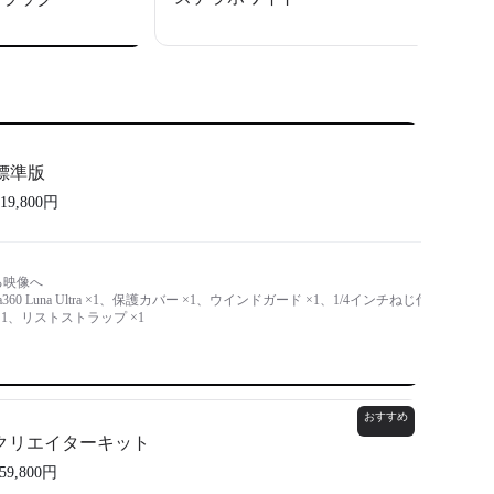
標準版
19,800円
る映像へ
a360 Luna Ultra ×1、保護カバー ×1、ウインドガード ×1、1/4インチねじ付
×1、リストストラップ ×1
おすすめ
クリエイターキット
59,800円