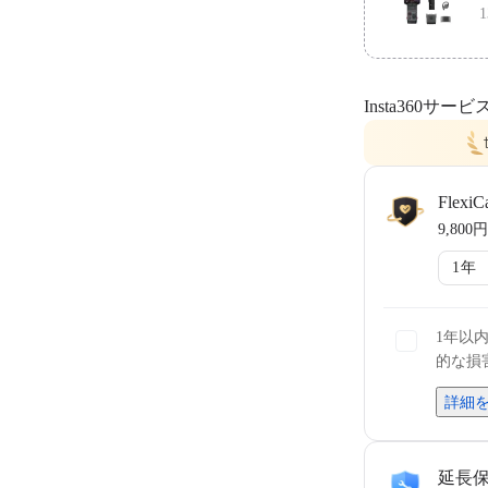
1
ンドル ×1、
ハンズフリー
Insta360サービ
同梱物：Inst
×1、保護カバ
ラップ ×1
FlexiC
9,800円
1年
1年以
的な損
詳細
延長