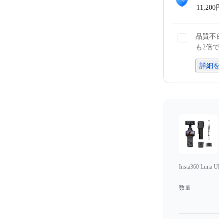
11,200
品質不
も2倍
詳細
Insta360 Luna Ul
数量