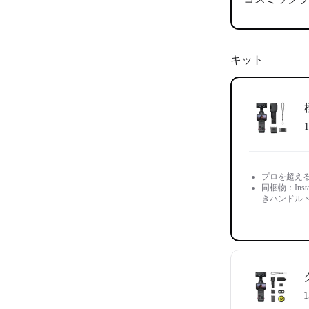
キット
1
プロを超え
同梱物：Inst
きハンドル 
1