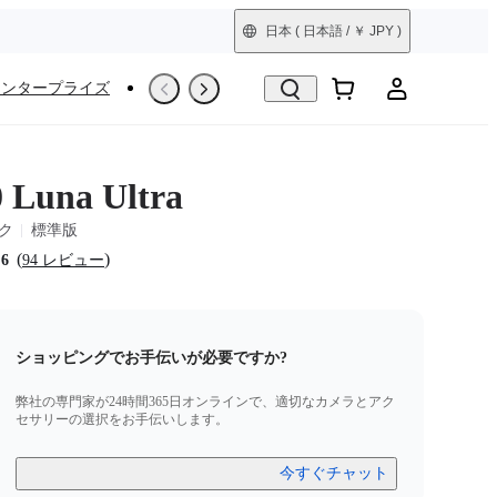
日本
( 日本語 / ￥ JPY )
詳細を見る
エンタープライズ
撮影シーン
Trade-In
整備済製品
0 Luna Ultra
ク
標準版
(
)
.6
94 レビュー
ショッピングでお手伝いが必要ですか?
弊社の専門家が24時間365日オンラインで、適切なカメラとアク
セサリーの選択をお手伝いします。
今すぐチャット