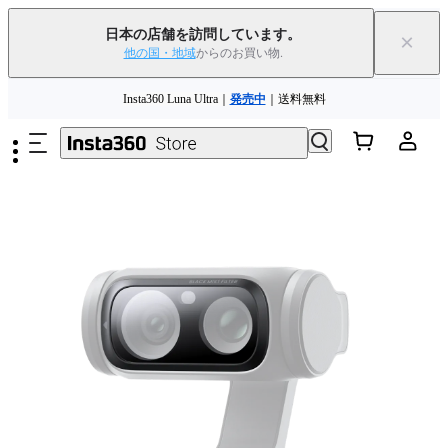
日本の店舗を訪問しています。
×
他の国・地域
からのお買い物.
Insta360 Luna Ultra｜
発売中
｜送料無料
メインコンテンツへスキップ
下取りで旧デバイスを出すと、新規購入でキャッシュバックまたはクー
ポンを獲得できます
｜
詳細を見る
Need shopping help? |
Chat with our experts now!
Insta360 Luna Ultra｜
発売中
｜送料無料