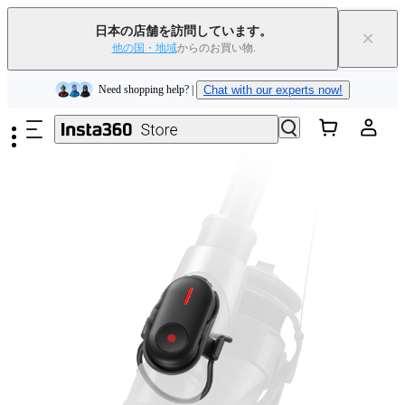
下取りで旧デバイスを出すと、新規購入でキャッシュバックまたはクー
ポンを獲得できます
｜
詳細を見る
日本の店舗を訪問しています。
×
他の国・地域
からのお買い物.
Need shopping help? |
Chat with our experts now!
メインコンテンツへスキップ
Insta360 Luna Ultra｜
発売中
｜送料無料