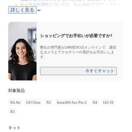
カメラの互換性については、Insta360の公式ウェブサイ
詳しく見る
トを確認し、ミニリモコンのファームウェアを最新の状
態に保ってください。
ショッピングでお手伝いが必要ですか?
弊社の専門家が24時間365日オンラインで、適切
なカメラとアクセサリーの選択をお手伝いしま
す。
今すぐチャット
対象製品
X4 Air
GO Ultra
X5
Insta360 Ace Pro 2
X4
GO 3S
X3
キット