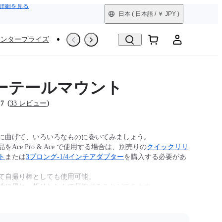
詳細を見る
日本
( 日本語 / ￥ JPY )
エンタープライズ
撮影シーン
Trade-In
整備済製品
ーテールマウント
(
)
.7
33 レビュー
に曲げて、いろいろなものに巻いてみましょう。
をAce Pro & Ace で使用する場合は、別売りの
クイックリリ
ト
または
3プロング-1/4インチアダプター
を購入する必要があ
て自撮り棒としても使用可能。
性に優れ、折りたたんで収納することができます。
作ることができるので、取り付けの可能性は無限大です。
x モンキーテールマウント。