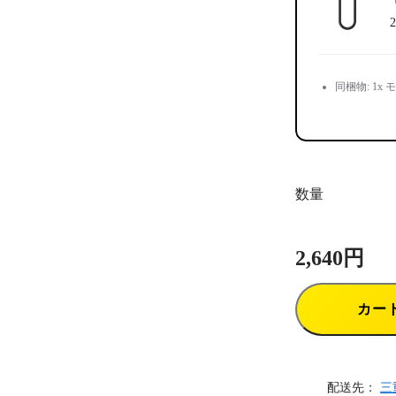
同梱物: 1
数量
2,640円
カー
配送先：
三