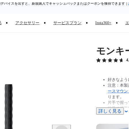
旧デバイスを出すと、新規購入でキャッシュバックまたはクーポンを獲得できます
｜
Need shopping help? |
Chat with our experts now!
品
アクセサリー
サービスプラン
Insta360+
Insta360 Luna Ultra｜
発売中
｜送料無料
モンキ
4
好きなよう
注意：本製品
ースマウン
ります。
片手で握っ
軽量で携帯
詳しく見る
好きな形を
同梱物: 1