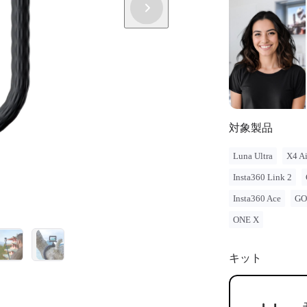
対象製品
Luna Ultra
X4 Ai
Insta360 Link 2
Insta360 Ace
GO
ONE X
キット