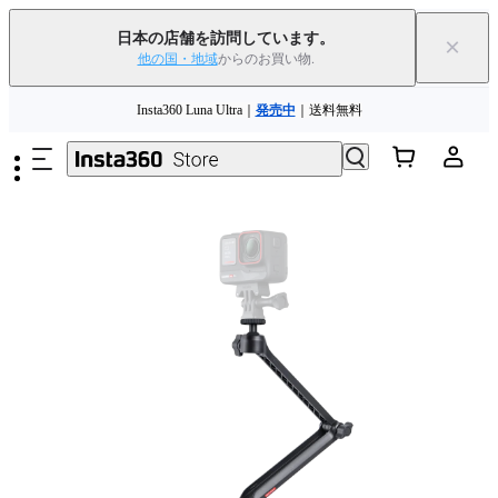
日本の店舗を訪問しています。
×
他の国・地域
からのお買い物.
メインコンテンツへスキップ
Insta360 Luna Ultra｜
発売中
｜送料無料
下取りで旧デバイスを出すと、新規購入でキャッシュバックまたはクー
ポンを獲得できます
｜
詳細を見る
Need shopping help? |
Chat with our experts now!
Insta360 Luna Ultra｜
発売中
｜送料無料