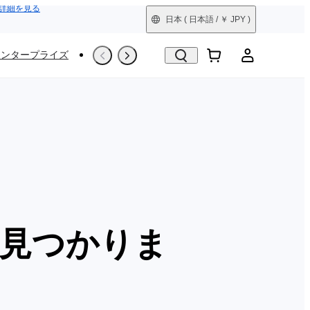
詳細を見る
日本
( 日本語 / ￥ JPY )
エンタープライズ
撮影シーン
Trade-In
整備済製品
見つかりま