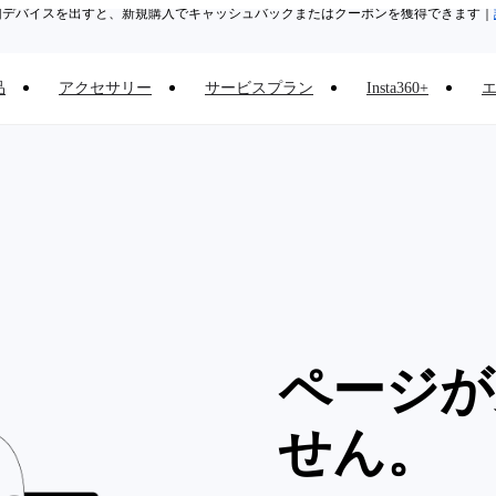
旧デバイスを出すと、新規購入でキャッシュバックまたはクーポンを獲得できます
｜
Need shopping help? |
Chat with our experts now!
品
アクセサリー
サービスプラン
Insta360+
Insta360 Luna Ultra｜
発売中
｜送料無料
ページが
せん。