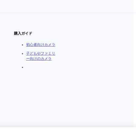
購入ガイド
初心者向けカメラ
子どもやファミリ
ー向けのカメラ
日本（日本語 / ￥JPY）