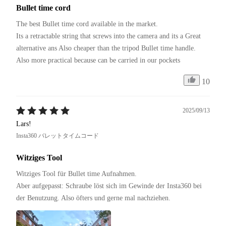
Bullet time cord
The best Bullet time cord available in the market.

Its a retractable string that screws into the camera and its a Great 
alternative ans Also cheaper than the tripod Bullet time handle.

Also more practical because can be carried in our pockets 
10
2025/09/13
Lars!
Insta360 バレットタイムコード
Witziges Tool
Witziges Tool für Bullet time Aufnahmen.

Aber aufgepasst: Schraube löst sich im Gewinde der Insta360 bei 
der Benutzung. Also öfters und gerne mal nachziehen.