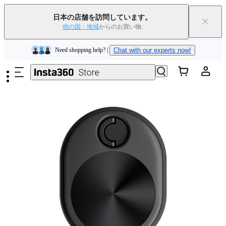
Insta360 Luna Ultra｜
発売中
｜送料無料
日本の店舗を訪問しています。
×
下取りで旧デバイスを出すと、新規購入でキャッシュバックまたはクー
他の国・地域
からのお買い物.
ポンを獲得できます
｜
詳細を見る
メインコンテンツへスキップ
Need shopping help? |
Chat with our experts now!
Insta360 Luna Ultra｜
発売中
｜送料無料