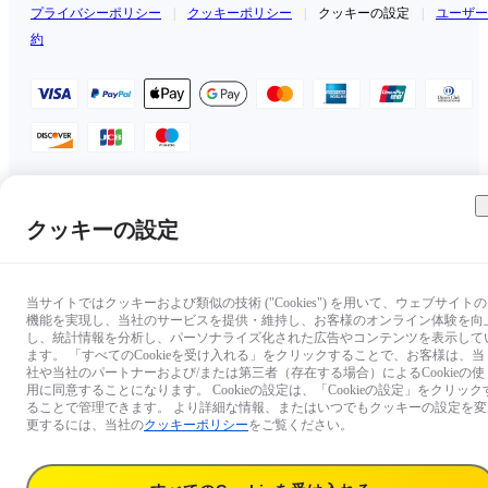
プライバシーポリシー
|
クッキーポリシー
|
クッキーの設定
|
ユーザー
約
日本（日本語 / ￥JPY）
クッキーの設定
Copyright © 2025 Insta360 All rights reserved.
当サイトではクッキーおよび類似の技術 ("Cookies") を用いて、ウェブサイトの
機能を実現し、当社のサービスを提供・維持し、お客様のオンライン体験を向
し、統計情報を分析し、パーソナライズ化された広告やコンテンツを表示して
ます。 「すべてのCookieを受け入れる」をクリックすることで、お客様は、当
社や当社のパートナーおよび/または第三者（存在する場合）によるCookieの使
用に同意することになります。 Cookieの設定は、「Cookieの設定」をクリック
ることで管理できます。 より詳細な情報、またはいつでもクッキーの設定を変
更するには、当社の
クッキーポリシー
をご覧ください。