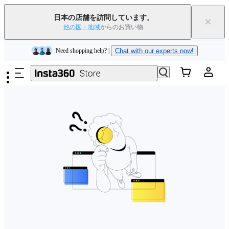
Insta360 Luna Ultra｜
発売中
｜送料無料
日本の店舗を訪問しています。
×
下取りで旧デバイスを出すと、新規購入でキャッシュバックまたはクー
他の国・地域
からのお買い物.
ポンを獲得できます
｜
詳細を見る
メインコンテンツへスキップ
Need shopping help? |
Chat with our experts now!
Insta360 Luna Ultra｜
発売中
｜送料無料