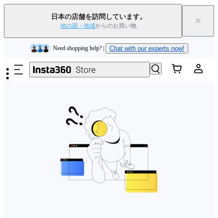
Insta360 Luna Ultra｜
発売中
｜送料無料
日本の店舗を訪問しています。
×
下取りで旧デバイスを出すと、新規購入でキャッシュバックまたはクー
他の国・地域
からのお買い物.
ポンを獲得できます
｜
詳細を見る
メインコンテンツへスキップ
Need shopping help? |
Chat with our experts now!
Insta360 Luna Ultra｜
発売中
｜送料無料