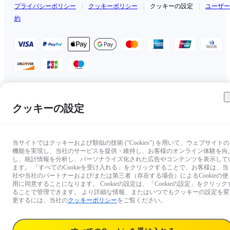
プライバシーポリシー
|
クッキーポリシー
|
クッキーの設定
|
ユーザー
約
日本（日本語 / ￥JPY）
クッキーの設定
Copyright © 2025 Insta360 All rights reserved.
当サイトではクッキーおよび類似の技術 ("Cookies") を用いて、ウェブサイトの
機能を実現し、当社のサービスを提供・維持し、お客様のオンライン体験を向
し、統計情報を分析し、パーソナライズ化された広告やコンテンツを表示して
ます。 「すべてのCookieを受け入れる」をクリックすることで、お客様は、当
社や当社のパートナーおよび/または第三者（存在する場合）によるCookieの使
用に同意することになります。 Cookieの設定は、「Cookieの設定」をクリック
ることで管理できます。 より詳細な情報、またはいつでもクッキーの設定を変
更するには、当社の
クッキーポリシー
をご覧ください。