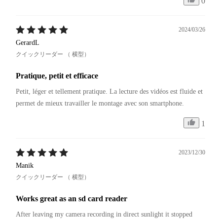
0
2024/03/26
GerardL
クイックリーダー （ 横型）
Pratique, petit et efficace
Petit, léger et tellement pratique. La lecture des vidéos est fluide et 
permet de mieux travailler le montage avec son smartphone. 
1
2023/12/30
Manik
クイックリーダー （ 横型）
Works great as an sd card reader
After leaving my camera recording in direct sunlight it stopped 