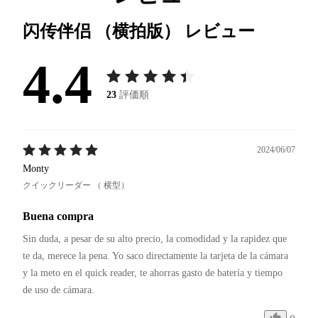
闪传伴侣 （横拍版）
レビュー
4.4
23
評価順
2024/06/07
Monty
クイックリーダー （ 横型）
Buena compra
Sin duda, a pesar de su alto precio, la comodidad y la rapidez que 
te da, merece la pena. Yo saco directamente la tarjeta de la cámara 
y la meto en el quick reader, te ahorras gasto de batería y tiempo 
de uso de cámara.