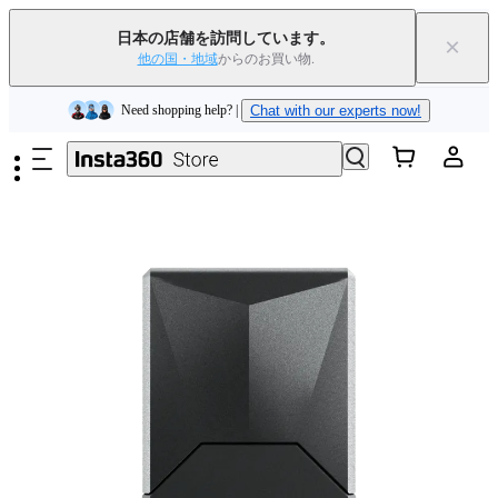
Insta360 Luna Ultra｜
発売中
｜送料無料
日本の店舗を訪問しています。
×
下取りで旧デバイスを出すと、新規購入でキャッシュバックまたはクー
他の国・地域
からのお買い物.
ポンを獲得できます
｜
詳細を見る
メインコンテンツへスキップ
Need shopping help? |
Chat with our experts now!
Insta360 Luna Ultra｜
発売中
｜送料無料