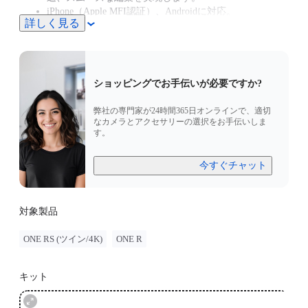
iPhone（Apple MFI認証）、Androidに対応。
詳しく見る
iPhone 15 シリーズ - クイックリーダー写真、および動
画 をInsta360 アプリ経由で表示または編集することは現
在できません。
ショッピングでお手伝いが必要ですか?
弊社の専門家が24時間365日オンラインで、適切
なカメラとアクセサリーの選択をお手伝いしま
す。
今すぐチャット
対象製品
ONE RS (ツイン/4K)
ONE R
キット