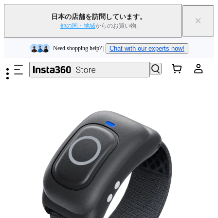
下取りで旧デバイスを出すと、新規購入でキャッシュバックまたはクー
ポンを獲得できます
｜
詳細を見る
日本の店舗を訪問しています。
×
他の国・地域
からのお買い物.
Need shopping help? |
Chat with our experts now!
メインコンテンツへスキップ
Insta360 Luna Ultra｜
発売中
｜送料無料