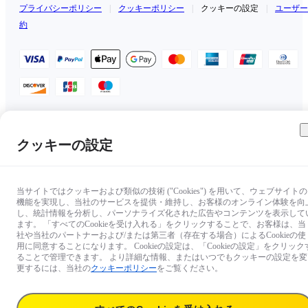
プライバシーポリシー
|
クッキーポリシー
|
クッキーの設定
|
ユーザー
約
日本（日本語 / ￥JPY）
クッキーの設定
Copyright © 2025 Insta360 All rights reserved.
当サイトではクッキーおよび類似の技術 ("Cookies") を用いて、ウェブサイトの
機能を実現し、当社のサービスを提供・維持し、お客様のオンライン体験を向
し、統計情報を分析し、パーソナライズ化された広告やコンテンツを表示して
ます。 「すべてのCookieを受け入れる」をクリックすることで、お客様は、当
社や当社のパートナーおよび/または第三者（存在する場合）によるCookieの使
用に同意することになります。 Cookieの設定は、「Cookieの設定」をクリック
ることで管理できます。 より詳細な情報、またはいつでもクッキーの設定を変
更するには、当社の
クッキーポリシー
をご覧ください。