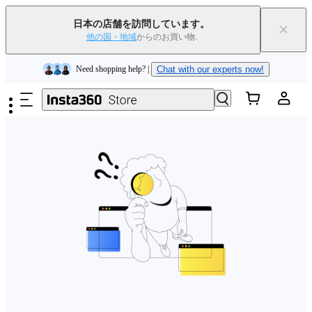
Insta360 Luna Ultra｜
発売中
｜送料無料
日本の店舗を訪問しています。
×
下取りで旧デバイスを出すと、新規購入でキャッシュバックまたはクー
他の国・地域
からのお買い物.
ポンを獲得できます
｜
詳細を見る
メインコンテンツへスキップ
Need shopping help? |
Chat with our experts now!
Insta360 Luna Ultra｜
発売中
｜送料無料