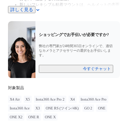
新しいフレキシブル粘着マウントは、ヘルメットの表面
詳しく見る
にしっかりとフィットします。
ショッピングでお手伝いが必要ですか?
弊社の専門家が24時間365日オンラインで、適切
なカメラとアクセサリーの選択をお手伝いしま
す。
今すぐチャット
対象製品
X4 Air
X5
Insta360 Ace Pro 2
X4
Insta360 Ace Pro
Insta360 Ace
X3
ONE RS (ツイン/4K)
GO 2
ONE
ONE X2
ONE R
ONE X