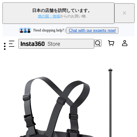
Insta360 Luna Ultra｜
発売中
｜送料無料
日本の店舗を訪問しています。
×
下取りで旧デバイスを出すと、新規購入でキャッシュバックまたはクー
他の国・地域
からのお買い物.
ポンを獲得できます
｜
詳細を見る
メインコンテンツへスキップ
Need shopping help? |
Chat with our experts now!
Insta360 Luna Ultra｜
発売中
｜送料無料