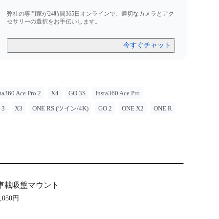
弊社の専門家が24時間365日オンラインで、適切なカメラとアク
セサリーの選択をお手伝いします。
今すぐチャット
ta360 Ace Pro 2
X4
GO 3S
Insta360 Ace Pro
 3
X3
ONE RS (ツイン/4K)
GO 2
ONE X2
ONE R
車載吸盤マウント
5,050円