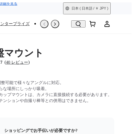
詳細を見る
日本
( 日本語 / ￥ JPY )
エンタープライズ
撮影シーン
Trade-In
整備済製品
盤マウント
(
)
.7
40 レビュー
度調整可能で様々なアングルに対応。
らな場所にしっかり吸着。
カップマウントは、カメラに直接接続する必要があります。
テンションや自撮り棒等との併用はできません。
ショッピングでお手伝いが必要ですか?