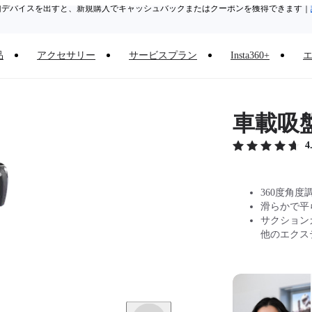
旧デバイスを出すと、新規購入でキャッシュバックまたはクーポンを獲得できます
｜
Need shopping help? |
Chat with our experts now!
品
アクセサリー
サービスプラン
Insta360+
Insta360 Luna Ultra｜
発売中
｜送料無料
車載吸
4
360度角
滑らかで平
サクション
他のエクス