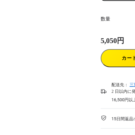
数量
5,050円
カー
配送先：
三
2 日以内に
16,500
15日間返品