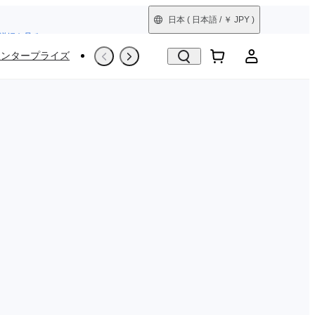
日本
( 日本語 / ￥ JPY )
詳細を見る
エンタープライズ
撮影シーン
Trade-In
整備済製品