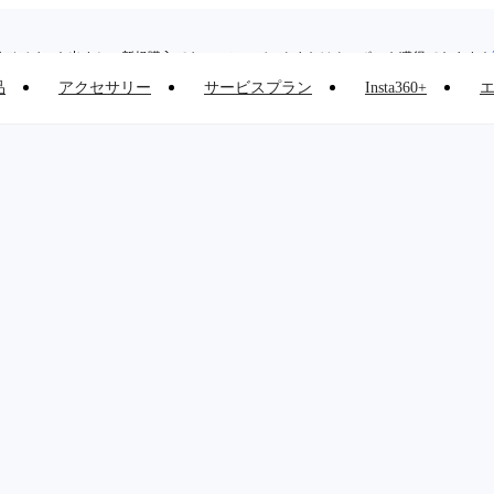
旧デバイスを出すと、新規購入でキャッシュバックまたはクーポンを獲得できます
｜
品
アクセサリー
サービスプラン
Insta360+
Need shopping help? |
Chat with our experts now!
Insta360 Luna Ultra｜
発売中
｜送料無料