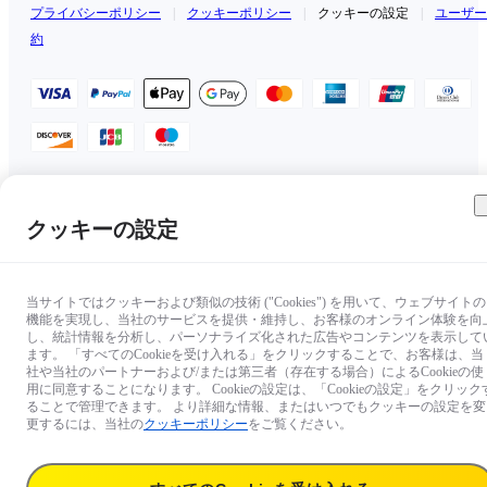
プライバシーポリシー
|
クッキーポリシー
|
クッキーの設定
|
ユーザー
約
日本（日本語 / ￥JPY）
クッキーの設定
Copyright © 2025 Insta360 All rights reserved.
当サイトではクッキーおよび類似の技術 ("Cookies") を用いて、ウェブサイトの
機能を実現し、当社のサービスを提供・維持し、お客様のオンライン体験を向
し、統計情報を分析し、パーソナライズ化された広告やコンテンツを表示して
ます。 「すべてのCookieを受け入れる」をクリックすることで、お客様は、当
社や当社のパートナーおよび/または第三者（存在する場合）によるCookieの使
用に同意することになります。 Cookieの設定は、「Cookieの設定」をクリック
ることで管理できます。 より詳細な情報、またはいつでもクッキーの設定を変
更するには、当社の
クッキーポリシー
をご覧ください。