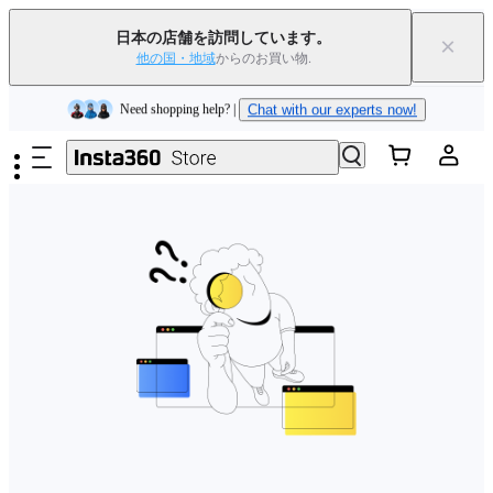
Insta360 Luna Ultra｜
発売中
｜送料無料
日本の店舗を訪問しています。
×
下取りで旧デバイスを出すと、新規購入でキャッシュバックまたはクー
他の国・地域
からのお買い物.
ポンを獲得できます
｜
詳細を見る
メインコンテンツへスキップ
Need shopping help? |
Chat with our experts now!
Insta360 Luna Ultra｜
発売中
｜送料無料