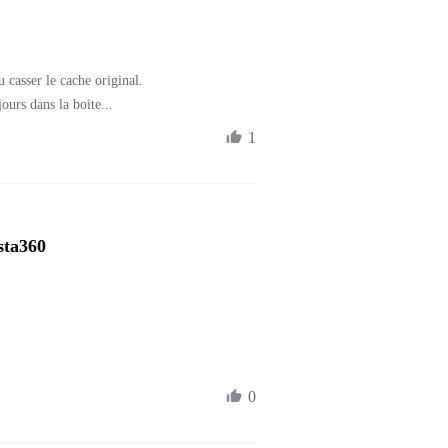
 casser le cache original.

urs dans la boite...
1
sta360 
0