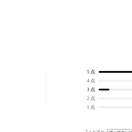
5 点
4 点
3 点
2 点
1 点
フィルター