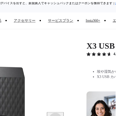
旧デバイスを出すと、新規購入でキャッシュバックまたはクーポンを獲得できます
｜
Need shopping help? |
Chat with our experts now!
品
アクセサリー
サービスプラン
Insta360+
Insta360 Luna Ultra｜
発売中
｜送料無料
X3 US
4
埃や湿気か
X3 USB 