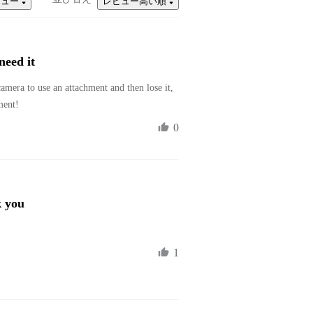
ビュー
レビュー高い順
need it
amera to use an attachment and then lose it, 
ment!
0
k you
1