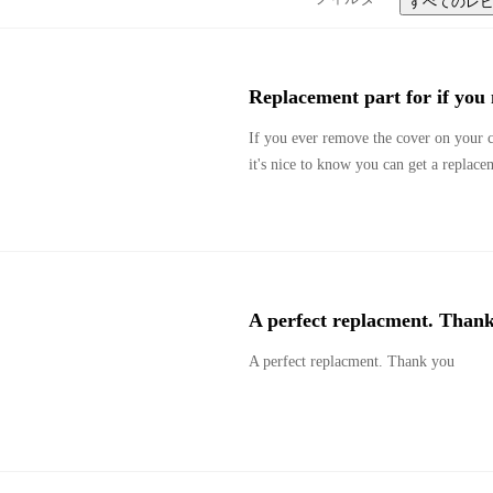
すべてのレ
Replacement part for if you 
If you ever remove the cover on your c
it's nice to know you can get a replace
A perfect replacment. Than
A perfect replacment. Thank you