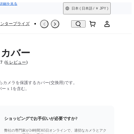
詳細を見る
日本
( 日本語 / ￥ JPY )
エンタープライズ
撮影シーン
Trade-In
整備済製品
B カバー
(
)
.7
6 レビュー
らカメラを保護するカバー(交換用)です。
カバー x 1を含む。
ショッピングでお手伝いが必要ですか?
弊社の専門家が24時間365日オンラインで、適切なカメラとアク