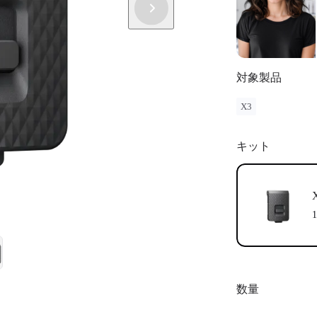
対象製品
X3
キット
数量