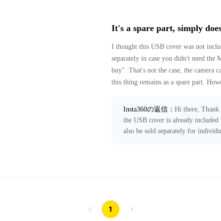
It's a spare part, simply does
I thought this USB cover was not incl
separately in case you didn't need the 
buy". That's not the case, the camera
this thing remains as a spare part. Ho
lose something this small, and I unders
it's not necessary when you buy the ca
Insta360の返信
：
Hi there, Thank 
the USB cover is already included
also be sold separately for individ
purchase it as a spare part. We ha
appropriate department for further
assistance, feel free to contact u
to help!
1