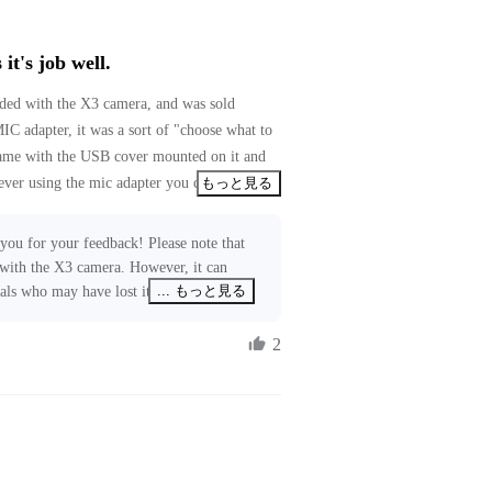
 it's job well.
uded with the X3 camera, and was sold 
MIC adapter, it was a sort of "choose what to 
 came with the USB cover mounted on it and 
wever using the mic adapter you can always 
もっと見る
tand why Insta360 put this on sale, even if 
mera.
you for your feedback! Please note that 
 with the X3 camera. However, it can 
... もっと見る
uals who may have lost it or want to 
ve forwarded your feedback to the 
 improvement. If you need any further 
2
s at ecommerce@insta360.com. We're here 